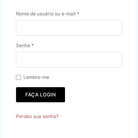
O
Nome de usuário ou e-mail
*
b
r
i
g
O
Senha
*
a
b
t
r
ó
i
r
g
Lembre-me
i
a
o
t
FAÇA LOGIN
ó
r
i
Perdeu sua senha?
o