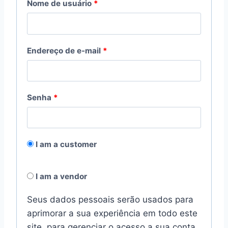
O
Nome de usuário
*
o
b
r
O
Endereço de e-mail
*
i
b
g
r
a
O
Senha
*
i
t
b
g
ó
r
a
I am a customer
r
i
t
i
g
I am a vendor
ó
o
a
r
Seus dados pessoais serão usados para
t
aprimorar a sua experiência em todo este
i
ó
site, para gerenciar o acesso a sua conta