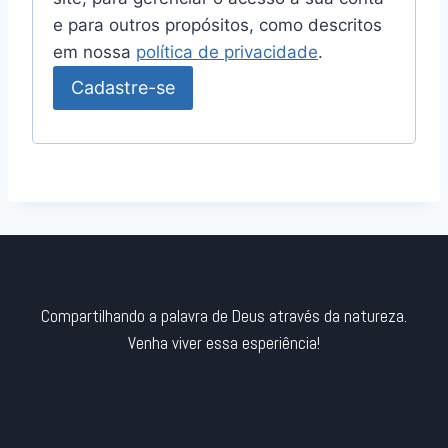
o
e para outros propósitos, como descritos
r
em nossa
política de privacidade
.
i
Cadastre-se
o
Compartilhando a palavra de Deus através da natureza.
Venha viver essa esperiência!