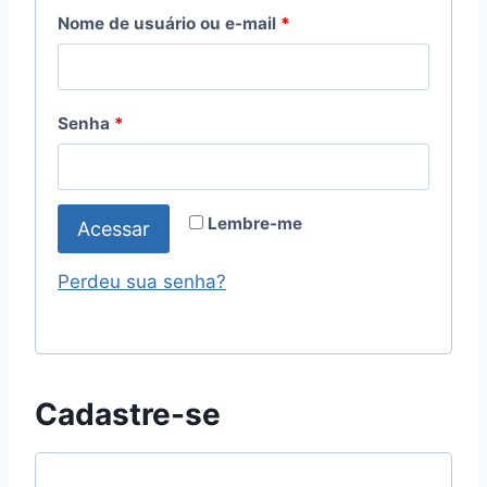
O
Nome de usuário ou e-mail
*
b
r
O
Senha
*
i
b
g
r
a
Lembre-me
Acessar
i
t
g
Perdeu sua senha?
ó
a
r
t
i
ó
Cadastre-se
o
r
i